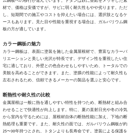
ム鋼板への移行が進んでいます。トタンは鉄に亜鉛をメッキした素
材で、価格は安価ですが、サビに弱く耐久性もやや劣ります。ただ
し、短期間での施工やコストを抑えたい場合には、選択肢となるケ
ースもあります。見た目や性能を重視する場合は、ガルバリウム鋼
板の方が適しています。
カラー鋼板の魅力
カラー鋼板は、表面に塗装を施した金属屋根材で、豊富なカラーバ
リエーションと美しい光沢が特長です。デザイン性を重視したい住
宅に適しており、外壁との色合わせもしやすいため、トータルでの
美観を高めることができます。また、塗膜の性能によって耐久性も
左右されるため、信頼できるメーカーの製品を選ぶと安心です。
断熱性や耐久性の比較
金属屋根は一般に熱を通しやすい特性を持つため、断熱材と組み合
わせることで快適性が向上します。特に、夏の直射日光や冬の冷気
から室内を守るためには、屋根材自体の断熱性能に加え、下地の断
熱処理も重要です。また、耐久性の面では、ガルバリウム鋼板が約
25〜30年持つとされ、トタンよりも長寿命です。塗装による保護を