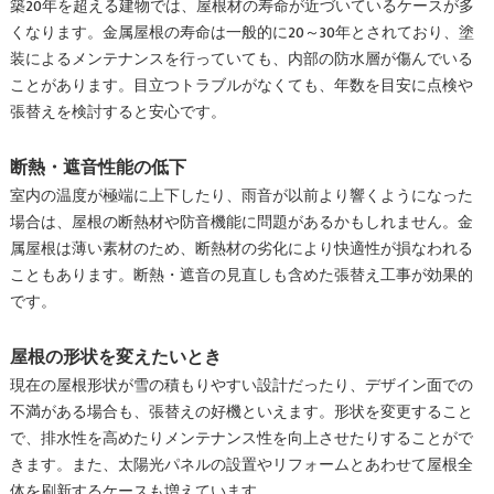
築20年を超える建物では、屋根材の寿命が近づいているケースが多
くなります。金属屋根の寿命は一般的に20～30年とされており、塗
装によるメンテナンスを行っていても、内部の防水層が傷んでいる
ことがあります。目立つトラブルがなくても、年数を目安に点検や
張替えを検討すると安心です。
断熱・遮音性能の低下
室内の温度が極端に上下したり、雨音が以前より響くようになった
場合は、屋根の断熱材や防音機能に問題があるかもしれません。金
属屋根は薄い素材のため、断熱材の劣化により快適性が損なわれる
こともあります。断熱・遮音の見直しも含めた張替え工事が効果的
です。
屋根の形状を変えたいとき
現在の屋根形状が雪の積もりやすい設計だったり、デザイン面での
不満がある場合も、張替えの好機といえます。形状を変更すること
で、排水性を高めたりメンテナンス性を向上させたりすることがで
きます。また、太陽光パネルの設置やリフォームとあわせて屋根全
体を刷新するケースも増えています。