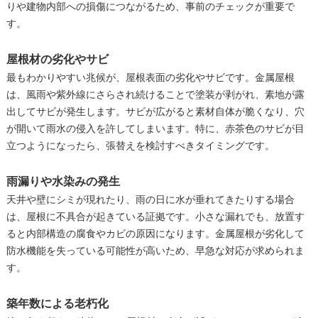
りや建物内部への損傷につながるため、事前のチェックが重要で
す。
屋根材の劣化やサビ
最もわかりやすい兆候が、屋根表面の劣化やサビです。金属屋根
は、風雨や紫外線にさらされ続けることで塗装が剥がれ、素地が露
出してサビが発生します。サビが広がると素材自体が脆くなり、穴
が開いて雨水の侵入を許してしまいます。特に、赤茶色のサビが目
立つようになったら、張替えを検討すべきタイミングです。
雨漏りや水染みの発生
天井や壁にシミが現れたり、雨の日に水が垂れてきたりする場合
は、屋根に不具合が起きている証拠です。小さな漏れでも、放置す
ると内部構造の腐食やカビの原因になります。金属屋根が劣化して
防水機能を失っている可能性が高いため、早急な対応が求められま
す。
築年数による老朽化