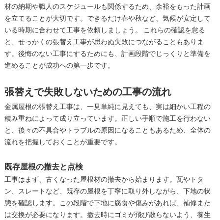
材の納期や職人のスケジュールも関係するため、余裕をもった計画
を立てることが大切です。できるだけ春や秋など、気候が安定して
いる時期に合わせて工事を依頼しましょう。 これらの確認を怠る
と、せっかくの張替え工事が思わぬ失敗につながることもありま
す。後悔のない工事にするためにも、計画段階でじっくりと準備を
進めることが成功への第一歩です。
張替えで失敗しないための工事の流れ
金属屋根の張替え工事は、一見単純に見えても、実は細かい工程の
積み重ねによって成り立っています。正しい手順で施工を行わない
と、後々の不具合やトラブルの原因になることもあるため、全体の
流れを把握しておくことが重要です。
既存屋根の撤去と点検
工事はまず、古くなった屋根材の撤去から始まります。瓦やトタ
ン、スレートなど、既存の屋根を丁寧に取り外しながら、下地の状
態を確認します。この段階で下地に腐食や傷みがあれば、補修また
は交換が必要になります。撤去時にゴミが飛び散らないよう、養生