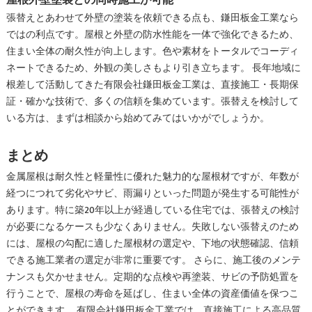
屋根外壁塗装との同時施工が可能
張替えとあわせて外壁の塗装を依頼できる点も、鎌田板金工業なら
ではの利点です。屋根と外壁の防水性能を一体で強化できるため、
住まい全体の耐久性が向上します。色や素材をトータルでコーディ
ネートできるため、外観の美しさもより引き立ちます。 長年地域に
根差して活動してきた有限会社鎌田板金工業は、直接施工・長期保
証・確かな技術で、多くの信頼を集めています。張替えを検討して
いる方は、まずは相談から始めてみてはいかがでしょうか。
まとめ
金属屋根は耐久性と軽量性に優れた魅力的な屋根材ですが、年数が
経つにつれて劣化やサビ、雨漏りといった問題が発生する可能性が
あります。特に築20年以上が経過している住宅では、張替えの検討
が必要になるケースも少なくありません。失敗しない張替えのため
には、屋根の勾配に適した屋根材の選定や、下地の状態確認、信頼
できる施工業者の選定が非常に重要です。 さらに、施工後のメンテ
ナンスも欠かせません。定期的な点検や再塗装、サビの予防処置を
行うことで、屋根の寿命を延ばし、住まい全体の資産価値を保つこ
とができます。 有限会社鎌田板金工業では、直接施工による高品質