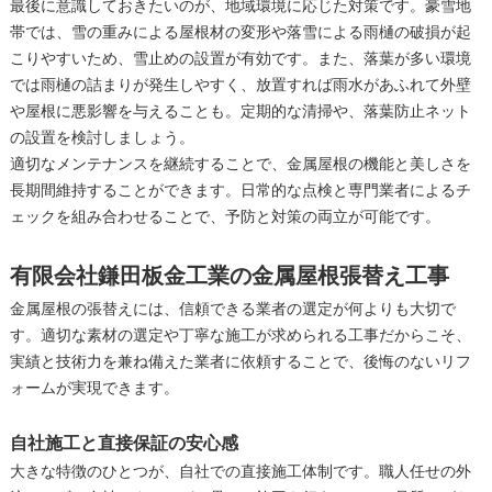
最後に意識しておきたいのが、地域環境に応じた対策です。豪雪地
帯では、雪の重みによる屋根材の変形や落雪による雨樋の破損が起
こりやすいため、雪止めの設置が有効です。また、落葉が多い環境
では雨樋の詰まりが発生しやすく、放置すれば雨水があふれて外壁
や屋根に悪影響を与えることも。定期的な清掃や、落葉防止ネット
の設置を検討しましょう。
適切なメンテナンスを継続することで、金属屋根の機能と美しさを
長期間維持することができます。日常的な点検と専門業者によるチ
ェックを組み合わせることで、予防と対策の両立が可能です。
有限会社鎌田板金工業の金属屋根張替え工事
金属屋根の張替えには、信頼できる業者の選定が何よりも大切で
す。適切な素材の選定や丁寧な施工が求められる工事だからこそ、
実績と技術力を兼ね備えた業者に依頼することで、後悔のないリフ
ォームが実現できます。
自社施工と直接保証の安心感
大きな特徴のひとつが、自社での直接施工体制です。職人任せの外