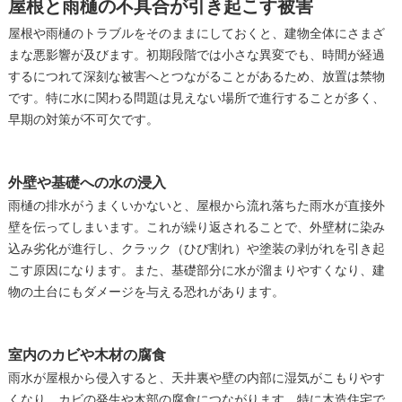
屋根と雨樋の不具合が引き起こす被害
屋根や雨樋のトラブルをそのままにしておくと、建物全体にさまざ
まな悪影響が及びます。初期段階では小さな異変でも、時間が経過
するにつれて深刻な被害へとつながることがあるため、放置は禁物
です。特に水に関わる問題は見えない場所で進行することが多く、
早期の対策が不可欠です。
外壁や基礎への水の浸入
雨樋の排水がうまくいかないと、屋根から流れ落ちた雨水が直接外
壁を伝ってしまいます。これが繰り返されることで、外壁材に染み
込み劣化が進行し、クラック（ひび割れ）や塗装の剥がれを引き起
こす原因になります。また、基礎部分に水が溜まりやすくなり、建
物の土台にもダメージを与える恐れがあります。
室内のカビや木材の腐食
雨水が屋根から侵入すると、天井裏や壁の内部に湿気がこもりやす
くなり、カビの発生や木部の腐食につながります。特に木造住宅で