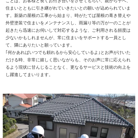
ことは、お客様と長くお付き合いをさせてもらい、親から子へ、
住まいとともに引き継がれていきたいとの願いが込められていま
す。新築の屋根の工事から始まり、時がたてば屋根の葺き替えや
外壁塗装で住まいをメンテナンスし、雨漏り等の万が一のことが
起きたら迅速にお伺いして対応するような、ご利用される頻度は
少ないかもしれませんが、常に住まいをサポートする一員とし
て、隣にありたいと願っています。
｢何かあればいつでも頼れるから安心しているよ｣とお声がけいた
だける時、非常に嬉しく思いながらも、そのお声に常に応えられ
るよう現状に甘んじることなく、更なるサービスと技術の向上を
し躍進してまいります。