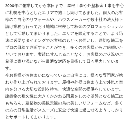
2000年に創業してから本日まで、屋根工事や外壁板金工事を中心
に札幌を中心としたエリアで施工し続けてきました。個人のお客
様のご自宅のリフォームや、ハウスメーカーや数十社の法人様下
請け業務も行っており地域に根差して板金のプロフェッショナル
として活動してまいりました。エリアを限定することで、より迅
速に必要なタイミングでお客様のもとへお伺いし、適切な施工を
プロの目線で判断することができ、多くのお客様からご信頼いた
だいております。実績に甘んじることなく、お客様のご状況やご
希望に寄り添いながら最適な対応を目指して日々尽力していま
す。
今お客様がお住まいになっているご自宅には、様々な専門家が携
わり作り上げられております。屋根や外壁は住まう上で外気と室
内を分ける大切な役割を持ち、快適な空間の提供をしています。
建築物の耐久性に大きくかかわる雨風をしのぐ基盤となる施工は
もちろん、建築物の美観景観の為の美しいリフォームなど、多く
の方の日常生活がスムーズに安全で快適に過ごせるようしっかり
とサポートしてまいります。