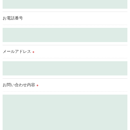
外部に委託する場合があります。
これらの委託先に対しては個人情報保護契約等の措置をとり、
適切な監督を行います。
お電話番号
＜個人情報の安全管理＞
当社では、個人情報の漏洩等がなされないよう、適切に安全管
理対策を実施します。
メールアドレス
※
＜個人情報を与えなかった場合に生じる結果＞
必要な情報を頂けない場合は、それに対応した当社のサービス
をご提供できない場合がございますので予めご了承ください。
お問い合わせ内容
＜個人情報の開示･訂正・削除･利用停止の手続について＞
※
当社では、お客様の個人情報の開示･訂正･削除・利用停止の手
続を定めさせて頂いております。
ご本人である事を確認のうえ、対応させて頂きます。
個人情報の開示･訂正･削除・利用停止の具体的手続きにつきま
しては、お電話でお問合せ下さい。