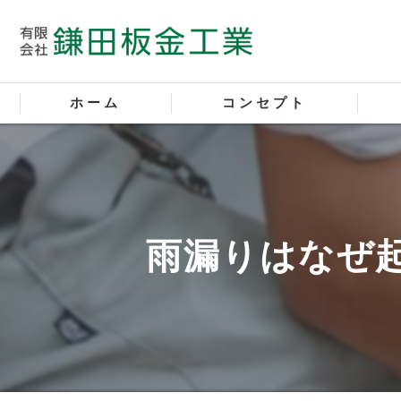
ホーム
コンセプト
屋根
外壁
雨漏りはなぜ
塗装
サイ
新築
新築