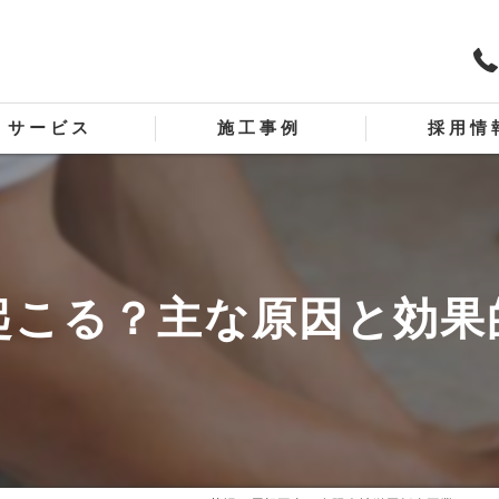
サービス
施工事例
採用情
板金リフォーム
スタッフ
板金工事
起こる？主な原因と効果
工事
ディング外壁工事
屋根板金工事
外壁板金工事