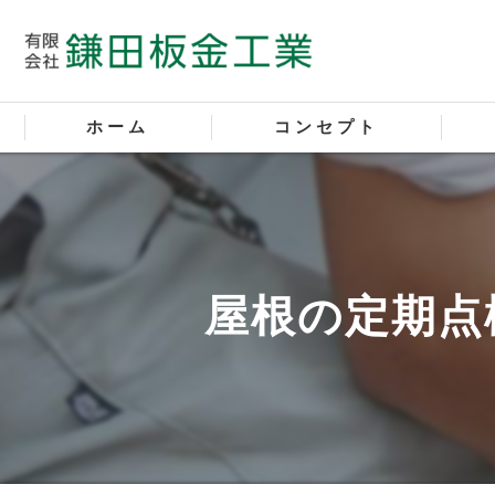
ホーム
コンセプト
屋根
外壁
屋根の定期点
塗装
サイ
新築
新築