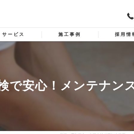
サービス
施工事例
採用情
板金リフォーム
スタッフ
板金工事
検で安心！メンテナン
工事
ディング外壁工事
屋根板金工事
外壁板金工事