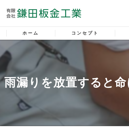
ホーム
コンセプト
屋根
外壁
雨漏りを放置すると命
塗装
サイ
新築
新築