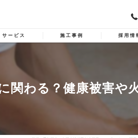
サービス
施工事例
採用情
板金リフォーム
スタッフ
板金工事
に関わる？健康被害や
工事
ディング外壁工事
屋根板金工事
外壁板金工事